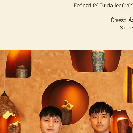
Fedezd fel Buda legújabb
Élvezd Áz
Szere