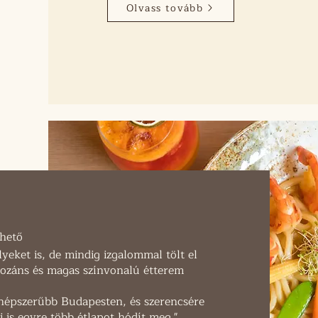
Olvass tovább
thető
lyeket is, de mindig izgalommal tölt el
ozáns és magas színvonalú étterem
 népszerűbb Budapesten, és szerencsére
 is egyre több étlapot hódít meg."...