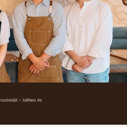
onómiát – ízében és 
közül kerül ki, 