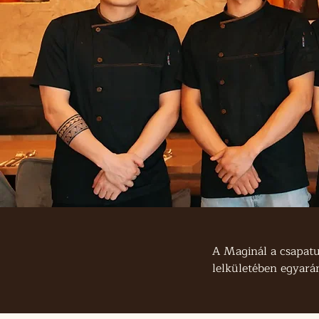
A Maginál a csapatun
lelkületében egyarán
Minden fogásunk a ha
akik maguk is ebben