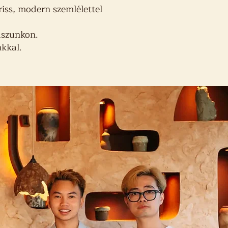
riss, modern szemlélettel
raszunkon.
kkal.