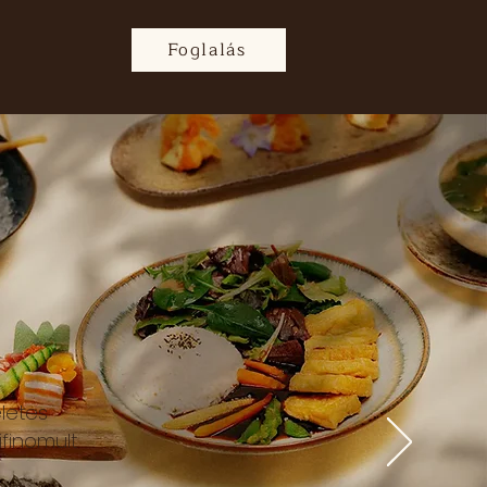
Foglalás
életes
finomult