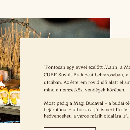
fiája vezérel bennünket: szívből jövő vendégszeretettel szol
k is érted vannak.
"
Pontosan egy évvel ezelőtt Manh, a Ma
CUBE Sushit Budapest belvárosában, a p
utcában. Az étterem rövid idő alatt elis
mind a nemzetközi vendégek körében.
Most pedig a Magi Budával – a budai o
bejáratánál – áthozza a jól ismert fúziós
kedvenceket, a város másik oldalára is
"..