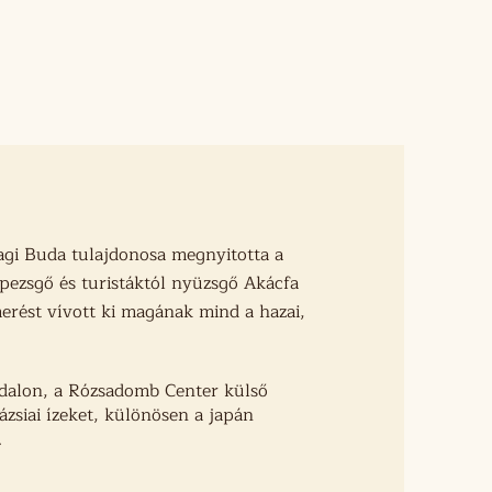
gálunk, ahol még a 
gi Buda tulajdonosa megnyitotta a
ezsgő és turistáktól nyüzsgő Akácfa
merést vívott ki magának mind a hazai,
ldalon, a Rózsadomb Center külső
 ázsiai ízeket, különösen a japán
.