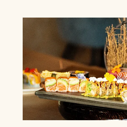
Az omotenashi filozó
kimondatlan részlete