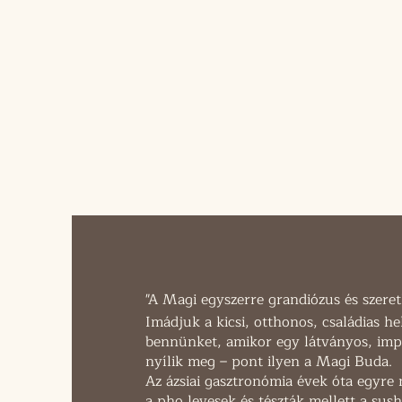
"
A Magi egyszerre grandiózus és szere
Imádjuk a kicsi, otthonos, családias he
bennünket, amikor egy látványos, imp
nyílik meg – pont ilyen a Magi Buda.
Az ázsiai gasztronómia évek óta egyre
a pho levesek és tészták mellett a sushi