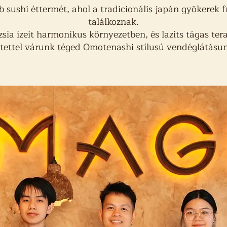
 sushi éttermét, ahol a tradicionális japán gyökerek f
találkoznak.
sia ízeit harmonikus környezetben, és lazíts tágas te
tettel várunk téged Omotenashi stílusú vendéglátásun