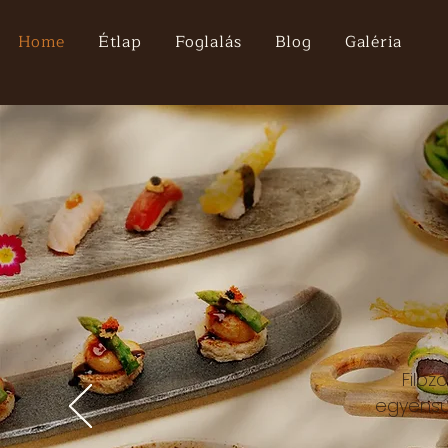
Home
Étlap
Foglalás
Blog
Galéria
Filoz
egyensúl