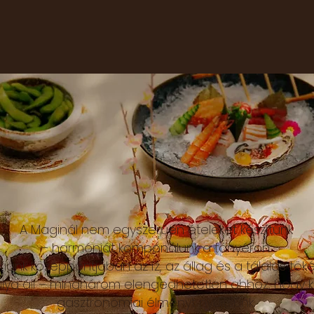
A Maginál nem egyszerűen ételeket készítünk
– harmóniát komponálunk a tányéron.
ófiánk középpontjában az íz, az állag és a tálalás tök
ya áll – mindhárom elengedhetetlen ahhoz, hogy ki
gasztronómiai élményt nyújtsunk.