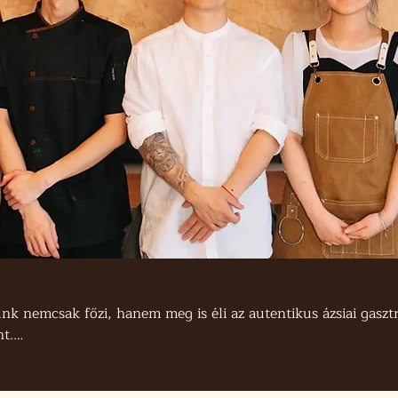
k nemcsak főzi, hanem meg is éli az autentikus ázsiai gasztr
t.

gyományok iránti mély tiszteletet tükrözi, olyan séfek kezei 
 a kultúrában gyökereznek.
