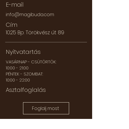
E-mail
info@
magibuda.com
Cím
1025 Bp. Törökvész út 89
Nyitvatartás
VASÁRNAP - CSÜTÖRTÖK:
10:00 - 21:00
PÉNTEK - SZOMBAT:
10:00 - 22:00
Asztalfoglalás
Foglalj most